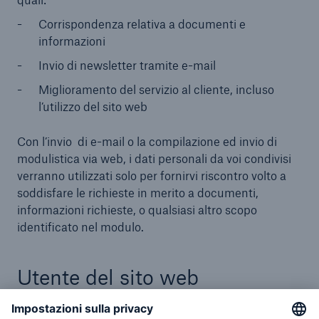
Corrispondenza relativa a documenti e
informazioni
Invio di newsletter tramite e-mail
Miglioramento del servizio al cliente, incluso
l’utilizzo del sito web
Con l’invio di e-mail o la compilazione ed invio di
modulistica via web, i dati personali da voi condivisi
verranno utilizzati solo per fornirvi riscontro volto a
soddisfare le richieste in merito a documenti,
informazioni richieste, o qualsiasi altro scopo
identificato nel modulo.
Utente del sito web