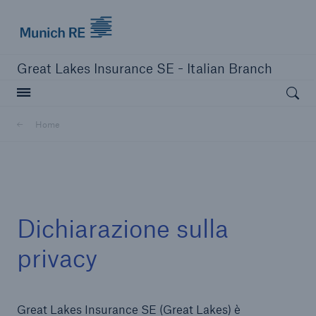
Munich Re logo
Great Lakes Insurance SE - Italian Branch
Open searc
Home
Chiudi navigazione o premi Esc
apri ricerc
Home
Dichiarazione sulla
Chi siamo
privacy
Ratings
Great Lakes Insurance SE (Great Lakes) è
Soluzioni Assicurative