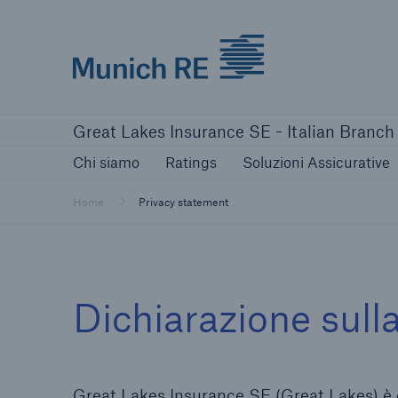
Munich Re logo
Chi siamo
Ratings
Soluzioni Assic
Great Lakes Insurance SE - Italian Branch
Chi siamo
Ratings
Soluzioni Assicurative
Home
Privacy statement
Dichiarazione sull
Great Lakes Insurance SE (Great Lakes) è 