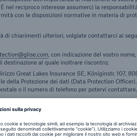
 È nel reciproco interesse assumerci la responsabilità
formità con le disposizioni normative in materia di pro
i chiarimenti ulteriori, volgiate contattarci ai seg
tection@glise.com
, con indicazione del vostro nome
di destinazione al quale inoltrare riscontro;
dirizzo Great Lakes Insurance SE, Königinstr. 107, 8
 della Protezione dei dati (Data Protection Officer).
postale o il numero di telefono per potervi contattare.
hiarazione