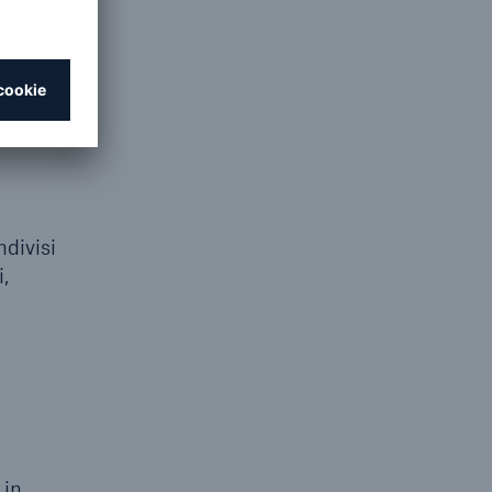
zare
one, tra
ndivisi
,
 in