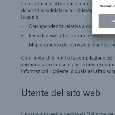
Una volta contattati dai clienti, le informa
riscontri e soddisfare le richieste in merito
le quali:
Corrispondenza relativa a documenti e 
Invio di newsletter tramite e-mail
Miglioramento del servizio al cliente, inc
Con l’invio di e-mail o la compilazione ed i
verranno utilizzati solo per fornirvi riscont
informazioni richieste, o qualsiasi altro sc
Utente del sito web
Il nostro sito web è gestito da “Münchener