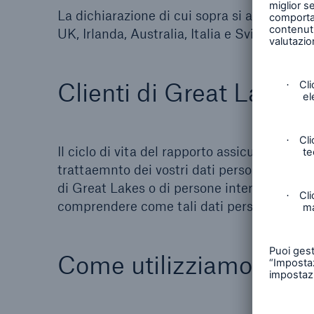
La dichiarazione di cui sopra si applica a t
UK, Irlanda, Australia, Italia e Svizzera.
Clienti di Great Lakes
Il ciclo di vita del rapporto assicurativo, in
trattaemnto dei vostri dati personali. La pre
di Great Lakes o di persone interessate al ra
comprendere come tali dati personali siano 
Come utilizziamo i vost