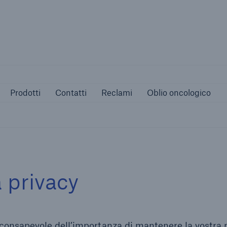
Not if, but 
urative
Prodotti
Contatti
Reclami
Ob
Prodotti
Contatti
Reclami
Oblio oncologico
a privacy
consapevole dell’importanza di mantenere la vostra 