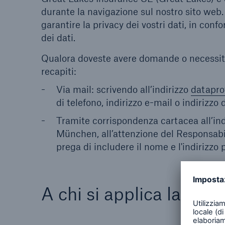
durante la navigazione sul nostro sito web.
garantire la privacy dei vostri dati, in con
dei dati.
Qualora doveste avere domande o necessità d
recapiti:
Via mail: scrivendo all’indirizzo
datapro
di telefono, indirizzo e-mail o indirizzo 
Tramite corrispondenza cartacea all’in
München, all’attenzione del Responsabile
prega di includere il nome e l'indirizzo 
A chi si applica la Dic