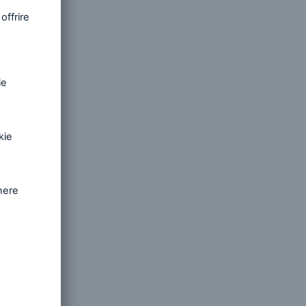
uate in
il
i clienti