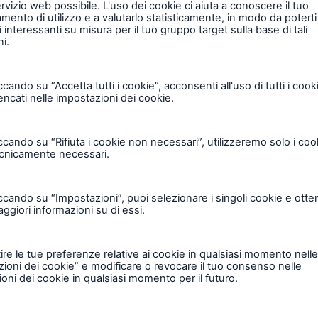
utti i dipendenti di Great Lakes, incluse le Branch sit
clusa l’eventuale liquidazione dei sinistri, comportano 
sente informativa ha lo scopo di aiutarvi, in qualità d
pporto assicurativo o alla liquidazione dei sinistri, a
trattati da parte nostra.
ri dati personali