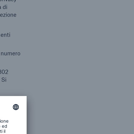
 di
tezione
uenti
, numero
0802
 Si