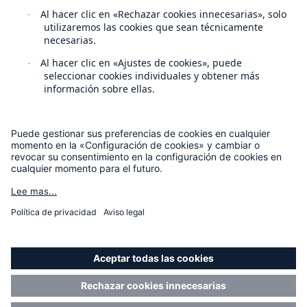
Contact
Privacy
Cookie Settings
Legal Notice
Sitemap
Imprint
Modo accesibilidad
Munich Re’s Statement on the UK Modern Slavery Act