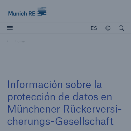
Munich Re logo
ES
Abrir
Open searc
Home
Cerrar navegación o activar tecla Escape
Abrir bús
Información sobre la
Home
protección de datos en
Solutions
Münchener Rückerversi-
Empresa
cherungs-Gesellschaft
Insights