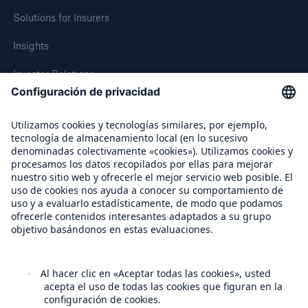
Solutions for Insurers
Insights
Investor Relations
Media Relations
About Munich Re
Munich Re Worldwide
Follow us