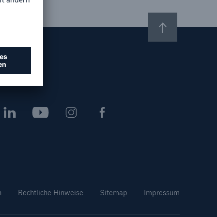
Lösungen
n
Cyber-Lösungen von Munich
Re
18
ollow us
eit
n
Rechtliche Hinweise
Sitemap
Impressum