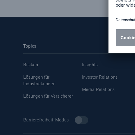
Lösungen
Sachdeckung durch einen
Fakten
leistungsfähigen
CLAR
Rückversicherungspartner
Warte
Leis
Topics
der 
Risiken
Insights
Lösungen für
Investor Relations
5
Industriekunden
Media Relations
Lösungen für Versicherer
Barrierefreiheit-Modus