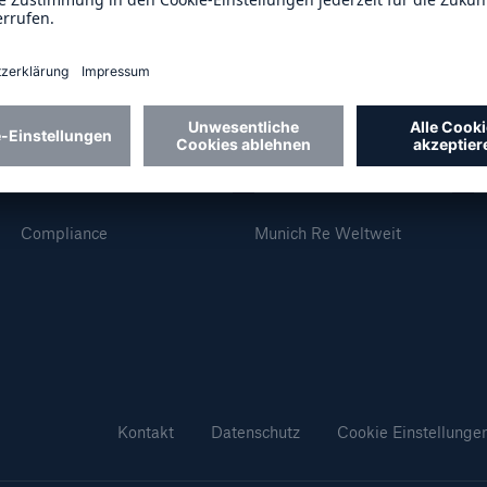
600 b
A reduziert die
zeit bis zur
US Dollar im Jahr 20
tungsentscheidung in
Über Munich Re
F
BU-Versicherung bis zu
Compliance
Munich Re Weltweit
0 %
Rückversicherung Leben/Gesundh
Kontakt
Datenschutz
Cookie Einstellunge
MIRA Digital Suite