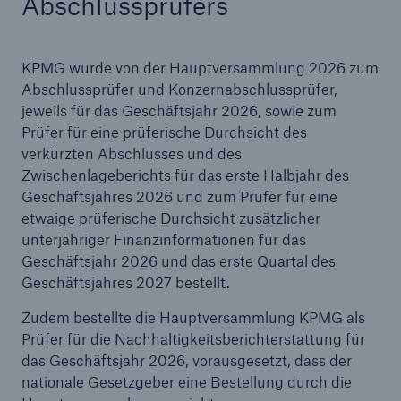
Abschlussprüfers
Reinsurance Property/Casualty
KPMG wurde von der Hauptversammlung 2026 zum
Marine Trend Radar 2025
Abschlussprüfer und Konzernabschlussprüfer,
jeweils für das Geschäftsjahr 2026, sowie zum
Prüfer für eine prüferische Durchsicht des
verkürzten Abschlusses und des
Zwischenlageberichts für das erste Halbjahr des
Geschäftsjahres 2026 und zum Prüfer für eine
Naturkatastrophen
etwaige prüferische Durchsicht zusätzlicher
Versicherungslücke: der Anteil der nicht
unterjähriger Finanzinformationen für das
versicherten Schäden aus Naturkatastrophen
Geschäftsjahr 2026 und das erste Quartal des
seit 1980 beträgt
Geschäftsjahres 2027 bestellt.
Zudem bestellte die Hauptversammlung KPMG als
Prüfer für die Nachhaltigkeitsberichterstattung für
71.8%
das Geschäftsjahr 2026, vorausgesetzt, dass der
nationale Gesetzgeber eine Bestellung durch die