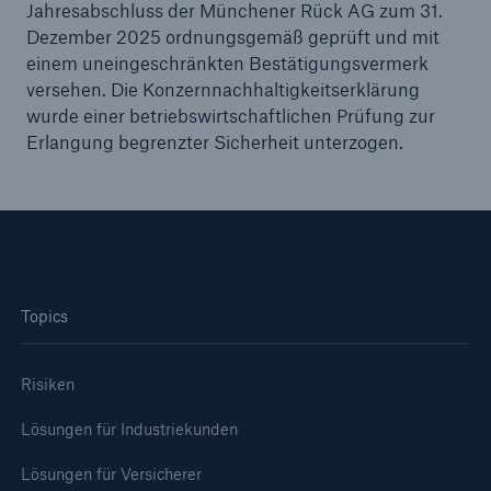
Jahresabschluss der Münchener Rück AG zum 31.
Dezember 2025 ordnungsgemäß geprüft und mit
einem uneingeschränkten Bestätigungsvermerk
versehen. Die Konzernnachhaltigkeitserklärung
wurde einer betriebswirtschaftlichen Prüfung zur
Erlangung begrenzter Sicherheit unterzogen.
Fakten
Topics
CLARA reduziert die Wartezeit bis zur
Leistungsentscheidung in der BU-
Risiken
Versicherung bis zu
Lösungen für Industriekunden
Lösungen für Versicherer