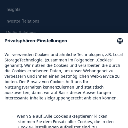
Insights
Investor Relations
Media Relations
Compliance
Über Munich Re
Rückversicherung Leben/Gesundheit
MIRA Digital Suite
Munich Re Weltweit
Follow us