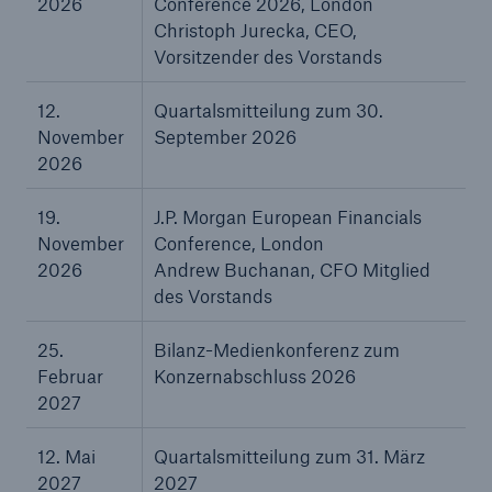
2026
Conference 2026, London
Christoph Jurecka, CEO,
Vorsitzender des Vorstands
12.
Quartalsmitteilung zum 30.
November
September 2026
2026
19.
J.P. Morgan European Financials
November
Conference, London
2026
Andrew Buchanan, CFO Mitglied
des Vorstands
25.
Bilanz-Medienkonferenz zum
Februar
Konzernabschluss 2026
Lösungen
2027
Sachdeckung durch einen leistungsfähigen
Rückversicherungspartner
12. Mai
Quartalsmitteilung zum 31. März
2027
2027