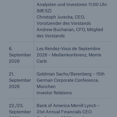
Analysten und Investoren 11:00 Uhr
(MESZ)
Reinsurance Property/Casualty
Christoph Jurecka, CEO,
Marine Trend Radar 2025
Vorsitzender des Vorstands
Andrew Buchanan, CFO, Mitglied
des Vorstands
6.
Les Rendez-Vous de Septembre
September
2026 – Medienkonferenz, Monte
Naturkatastrophen
2026
Carlo
Versicherungslücke: der Anteil der nicht
versicherten Schäden aus Naturkatastrophen
21.
Goldman Sachs/Berenberg – 15th
seit 1980 beträgt
September
German Corporate Conference,
2026
München
Investor Relations
71.8%
22./23.
Bank of America Merrill Lynch –
September
31st Annual Financials CEO