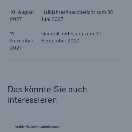
10. August
Halbjahresfinanzbericht zum 30.
2027
Juni 2027
11.
Quartalsmitteilung zum 30.
November
September 2027
2027
Fakten
Das könnte Sie auch
CLARA reduziert die Wartezeit bis zur
interessieren
Leistungsentscheidung in der BU-
Versicherung bis zu
Archiv Hauptversammlungen