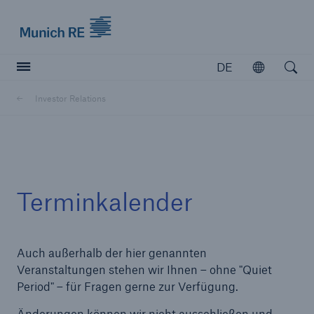
Munich Re logo
DE
Öffnen
Open searc
Investor Relations
Versicherer
Versicherer
Unsere Lösungen für Versicherer
Terminkalender
Auch außerhalb der hier genannten
Veranstaltungen stehen wir Ihnen – ohne "Quiet
Period" – für Fragen gerne zur Verfügung.
Änderungen können wir nicht ausschließen und