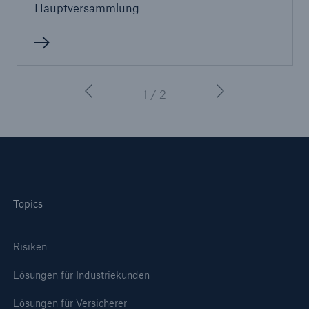
50 %
Hauptversammlung
1 / 2
Cyber
Geschätzte globale wirtschaftliche Kosten der
Internetkriminalität
Topics
600 bn
Risiken
US Dollar im Jahr 2018
Lösungen für Industriekunden
Lösungen für Versicherer