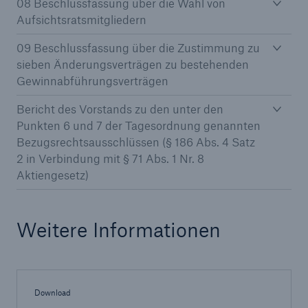
08 Beschlussfassung über die Wahl von
Aufsichtsratsmitgliedern
09 Beschlussfassung über die Zustimmung zu
sieben Änderungsverträgen zu bestehenden
Gewinnabführungsverträgen
Bericht des Vorstands zu den unter den
Punkten 6 und 7 der Tagesordnung genannten
Bezugsrechtsausschlüssen (§ 186 Abs. 4 Satz
2 in Verbindung mit § 71 Abs. 1 Nr. 8
Aktiengesetz)
Weitere Informationen
Lösungen
Sachdeckung durch einen leistungsfähigen
Rückversicherungspartner
Download