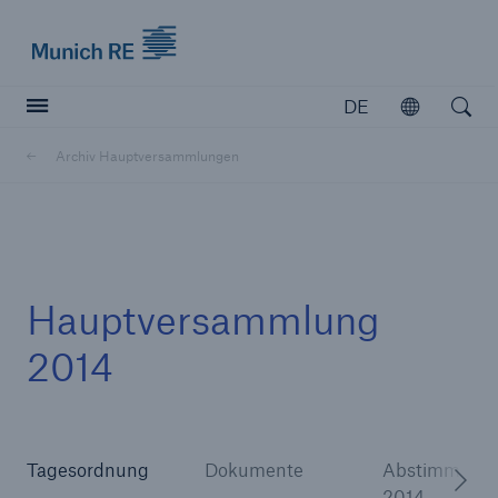
Munich Re logo
DE
Öffnen
Open searc
Archiv Hauptversammlungen
Versicherer
Versicherer
Unsere Lösungen für Versicherer
Hauptversammlung
2014
Tagesordnung
Dokumente
Abstimmungs
2014