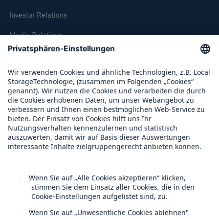
Investor Relations
Media Relations
Compliance
Über Munich Re
Munich Re Weltweit
Rückversicherung Leben/Gesundheit
MIRA Digital Suite
Follow us