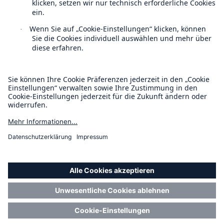
Kontakt
Datenschutz
Cookie Einstellungen
Rechtliche Hinweise
Sitemap
Lösungen
Cyber-Lösungen von Munich Re
Impressum
Barrierefreiheit-Modus
Navigation schließen oder Escape-Taste drücken
Suche öff
Munich Re’s Statement on the UK Modern Slavery Act
Home