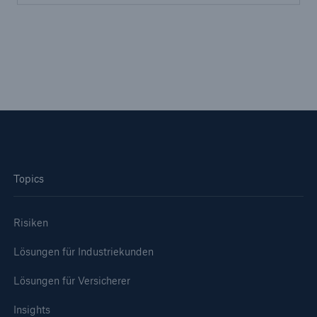
50 %
Cyber
Geschätzte globale wirtschaftliche Kosten der
Internetkriminalität
Topics
600 bn
Risiken
Lösungen für Industriekunden
US Dollar im Jahr 2018
Lösungen für Versicherer
Insights