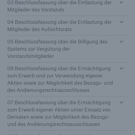
03 Beschlussfassung über die Entlastung der
Mitglieder des Vorstands
Reinsurance Property/Casualty
04 Beschlussfassung über die Entlastung der
Marine Trend Radar 2025
Mitglieder des Aufsichtsrats
05 Beschlussfassung über die Billigung des
Systems zur Vergütung der
Vorstandsmitglieder
06 Beschlussfassung über die Ermächtigung
Naturkatastrophen
zum Erwerb und zur Verwendung eigener
Versicherungslücke: der Anteil der nicht
Aktien sowie zur Möglichkeit des Bezugs- und
versicherten Schäden aus Naturkatastrophen
des Andienungsrechtsausschlusses
seit 1980 beträgt
07 Beschlussfassung über die Ermächtigung
zum Erwerb eigener Aktien unter Einsatz von
Derivaten sowie zur Möglichkeit des Bezugs-
71.8%
und des Andienungsrechtsausschlusses