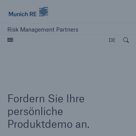
Munich Re logo
Risk Management Partners
Open searc
DE
Navigation schließen oder Escape-Taste drücken
Suche öff
Home
Fordern Sie Ihre
Produkte
persönliche
Produktdemo an.
Lösungen
Ressourcen