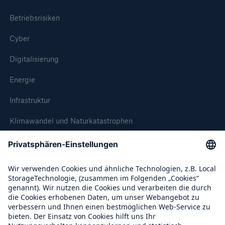
Betriebsrisiken
Cyber
Digitalisierung
Energie
Infrastruktur
Klimawandel und Naturkatastrophen
Leben Gesundheit
Mobilität und Transport
Wirtschaft
Über Munich Re