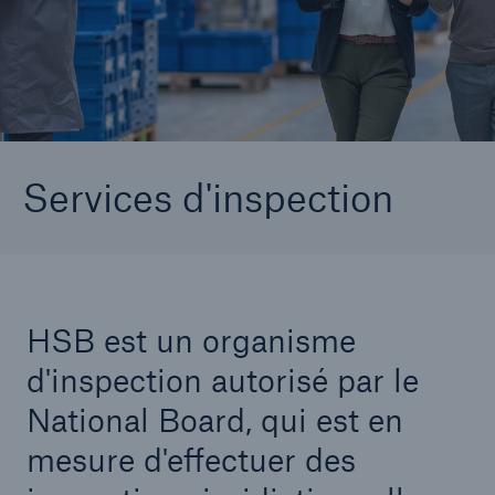
Aller à la page
Inspections des équipements
Compétences d'inspection
Demander une inspection
Services d'inspection
questions-responses
Exigences en matière d'inspections
juridictionnelles
HSB est un organisme
Contacter le Service de l'inspection
d'inspection autorisé par le
National Board, qui est en
mesure d'effectuer des