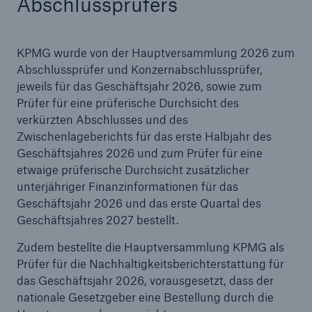
Abschlussprüfers
Reinsurance Property/Casualty
KPMG wurde von der Hauptversammlung 2026 zum
Marine Trend Radar 2025
Abschlussprüfer und Konzernabschlussprüfer,
jeweils für das Geschäftsjahr 2026, sowie zum
Prüfer für eine prüferische Durchsicht des
verkürzten Abschlusses und des
Zwischenlageberichts für das erste Halbjahr des
Geschäftsjahres 2026 und zum Prüfer für eine
Naturkatastrophen
etwaige prüferische Durchsicht zusätzlicher
Versicherungslücke: der Anteil der nicht
unterjähriger Finanzinformationen für das
versicherten Schäden aus Naturkatastrophen
Geschäftsjahr 2026 und das erste Quartal des
seit 1980 beträgt
Geschäftsjahres 2027 bestellt.
Zudem bestellte die Hauptversammlung KPMG als
Prüfer für die Nachhaltigkeitsberichterstattung für
71.8%
das Geschäftsjahr 2026, vorausgesetzt, dass der
nationale Gesetzgeber eine Bestellung durch die