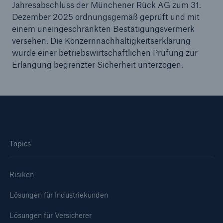
Jahresabschluss der Münchener Rück AG zum 31.
Dezember 2025 ordnungsgemäß geprüft und mit
einem uneingeschränkten Bestätigungsvermerk
versehen. Die Konzernnachhaltigkeitserklärung
wurde einer betriebswirtschaftlichen Prüfung zur
Erlangung begrenzter Sicherheit unterzogen.
Fakten
Topics
CLARA reduziert die Wartezeit bis zur
Leistungsentscheidung in der BU-
Risiken
Versicherung bis zu
Lösungen für Industriekunden
Lösungen für Versicherer