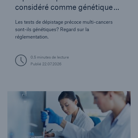
considéré comme génétique ?
Le cas des tests de dépistage
Les tests de dépistage précoce multi-cancers
précoce des cancers multiples
sont-ils génétiques? Regard sur la
réglementation.
0,5 minutes de lecture
Publié
22.07.2026