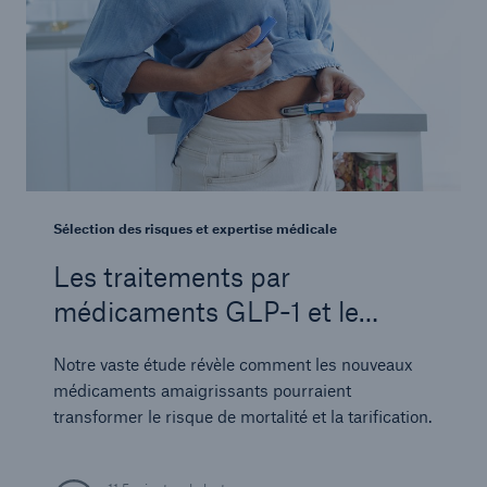
Sélection des risques et expertise médicale
Les traitements par
médicaments GLP-1 et le
risque de mortalité : enjeux
Notre vaste étude révèle comment les nouveaux
pour les compagnies
médicaments amaigrissants pourraient
d’assurance vie
transformer le risque de mortalité et la tarification.