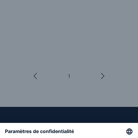
1
/
2
Liens directs